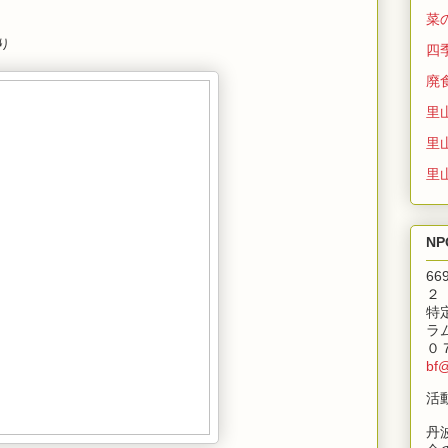
菜
り
四
廃
里
里
里
N
6
２
特
ラ
０
bf
活
丹