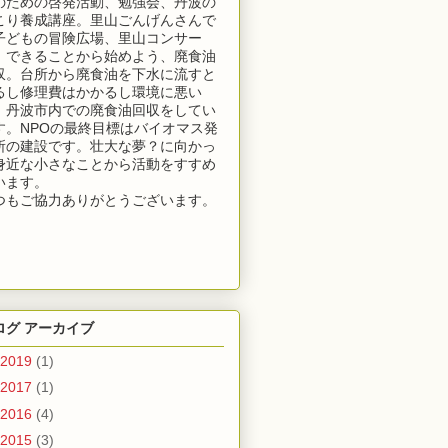
のための啓発活動、勉強会、丹波の
こり養成講座。里山ごんげんさんで
子どもの冒険広場、里山コンサー
。できることから始めよう、廃食油
収。台所から廃食油を下水に流すと
るし修理費はかかるし環境に悪い
！丹波市内での廃食油回収をしてい
す。NPOの最終目標はバイオマス発
所の建設です。壮大な夢？に向かっ
身近な小さなことから活動をすすめ
います。
つもご協力ありがとうございます。
ログ アーカイブ
2019
(1)
2017
(1)
2016
(4)
2015
(3)