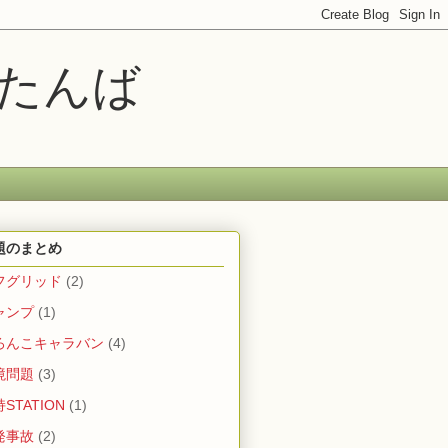
ムたんば
題のまとめ
フグリッド
(2)
ャンプ
(1)
ろんこキャラバン
(4)
境問題
(3)
STATION
(1)
発事故
(2)