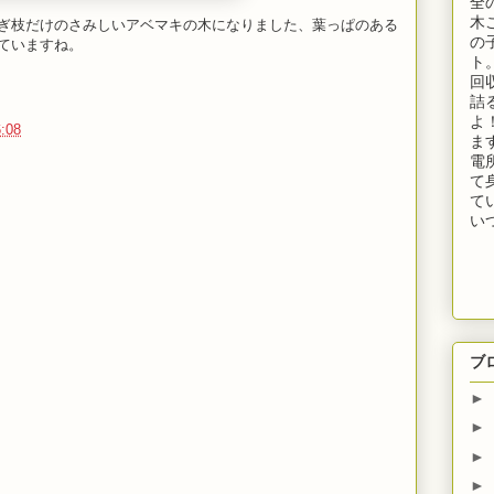
全
木
も過ぎ枝だけのさみしいアベマキの木になりました、葉っぱのある
の
ていますね。
ト
回
詰
よ
:08
ま
電
て
て
い
ブ
►
►
►
►