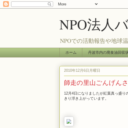
NPO法人
NPOでの活動報告や地球
ホーム
丹波市内の廃食油回収
2010年12月6日月曜日
師走の里山ごんげん
12月4日になりましたが紅葉真っ盛
きり浮き上がっています。