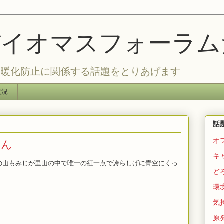
バイオマスフォーラ
温暖化防止に関係する話題をとりあげます
状況
話
オ
さん
キ
りの山もみじが里山の中で唯一の紅一点で誇らしげに青空にくっ
ど
環
気持
原