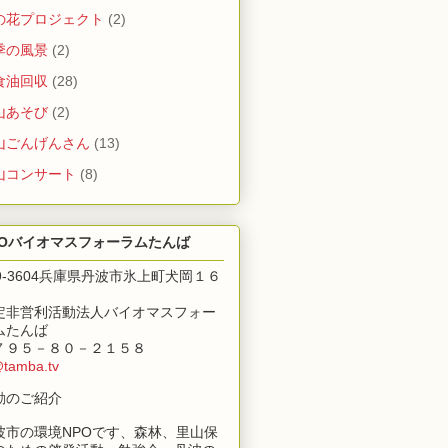
の花プロジェクト
(2)
季の風景
(2)
食油回収
(28)
山あそび
(2)
山ごんげんさん
(13)
山コンサート
(8)
POバイオマスフォーラムたんば
69-3604兵庫県丹波市氷上町犬岡１６
定非営利活動法人バイオマスフォー
ムたんば
７９５－８０－２１５８
@tamba.tv
動のご紹介
波市の環境NPOです、森林、里山保