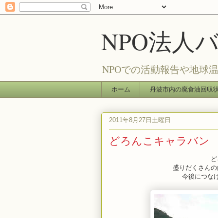
NPO法人
NPOでの活動報告や地球
ホーム
丹波市内の廃食油回収
2011年8月27日土曜日
どろんこキャラバン
ど
盛りだくさんの
今後につな