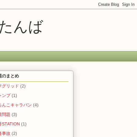
ムたんば
題のまとめ
フグリッド
(2)
ャンプ
(1)
ろんこキャラバン
(4)
境問題
(3)
STATION
(1)
発事故
(2)