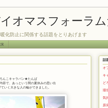
バイオマスフォーラ
温暖化防止に関係する話題をとりあげます
状況
話
オ
キ
ろんこキャラバン★たんば
ど
内容で、あっという間の夏休みの思い出
げていく大きな人の輪ができました。
環
気持
原