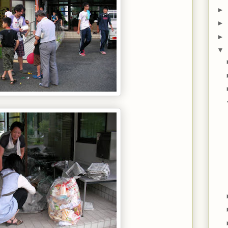
►
►
►
▼