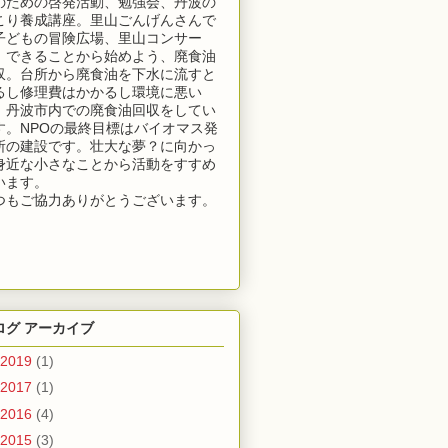
のための啓発活動、勉強会、丹波の
こり養成講座。里山ごんげんさんで
子どもの冒険広場、里山コンサー
。できることから始めよう、廃食油
収。台所から廃食油を下水に流すと
るし修理費はかかるし環境に悪い
！丹波市内での廃食油回収をしてい
す。NPOの最終目標はバイオマス発
所の建設です。壮大な夢？に向かっ
身近な小さなことから活動をすすめ
います。
つもご協力ありがとうございます。
ログ アーカイブ
2019
(1)
2017
(1)
2016
(4)
2015
(3)