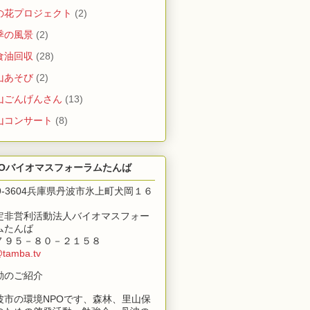
の花プロジェクト
(2)
季の風景
(2)
食油回収
(28)
山あそび
(2)
山ごんげんさん
(13)
山コンサート
(8)
POバイオマスフォーラムたんば
69-3604兵庫県丹波市氷上町犬岡１６
定非営利活動法人バイオマスフォー
ムたんば
７９５－８０－２１５８
@tamba.tv
動のご紹介
波市の環境NPOです、森林、里山保