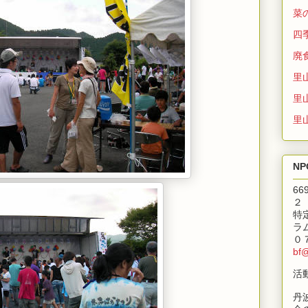
菜
四
廃
里
里
里
N
6
２
特
ラ
０
bf
活
丹