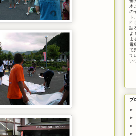
全
木
の
ト
回
詰
よ
ま
電
て
て
い
ブ
►
►
►
►