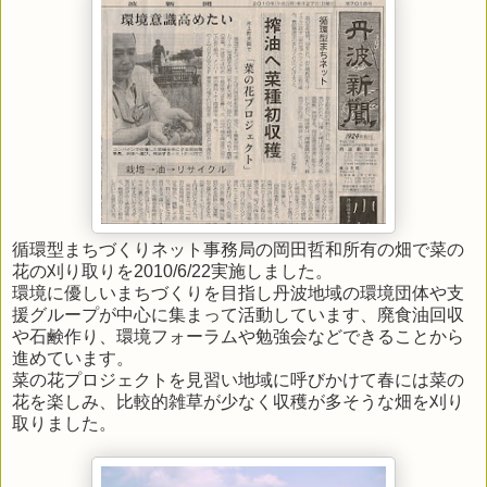
循環型まちづくりネット事務局の岡田哲和所有の畑で菜の
花の刈り取りを2010/6/22実施しました。
環境に優しいまちづくりを目指し丹波地域の環境団体や支
援グループが中心に集まって活動しています 、廃食油回収
や石鹸作り、環境フォーラムや勉強会などできることから
進めています。
菜の花プロジェクトを見習い地域に呼びかけて春には菜の
花を楽しみ、比較的雑草が少なく収穫が多そうな畑を刈り
取りました。