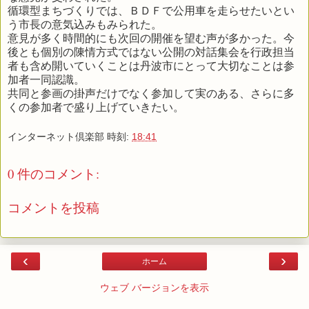
循環型まちづくりでは、ＢＤＦで公用車を走らせたいとい
う市長の意気込みもみられた。
意見が多く時間的にも次回の開催を望む声が多かった。今
後とも個別の陳情方式ではない公開の対話集会を行政担当
者も含め開いていくことは丹波市にとって大切なことは参
加者一同認識。
共同と参画の掛声だけでなく参加して実のある、さらに多
くの参加者で盛り上げていきたい。
インターネット倶楽部
時刻:
18:41
0 件のコメント:
コメントを投稿
‹
›
ホーム
ウェブ バージョンを表示