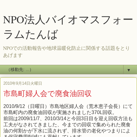
NPO法人バイオマスフォー
ラムたんば
NPOでの活動報告や地球温暖化防止に関係する話題をとり
あげます
▼
2010年9月14日火曜日
市島町婦人会で廃食油回収
2010/9/12（日曜日）市島地区婦人会（荒木恵子会長）にて
市島町内の廃食油回収が実施されました370L回収。
前回は2009/11/7、2010/3/14と今回3日目を迎え回収方法も
工夫がなされてきました、今までの回収で集められた廃食
油の何割かが下水に流されず、排水管の老化やつまりによ
る保守費用削減にも貢献しています。