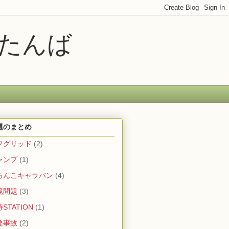
ムたんば
題のまとめ
フグリッド
(2)
ャンプ
(1)
ろんこキャラバン
(4)
境問題
(3)
STATION
(1)
発事故
(2)