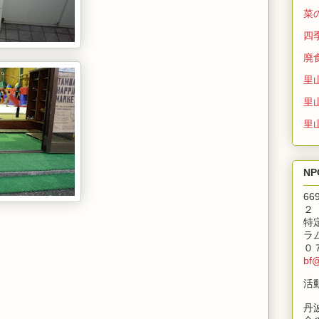
菜
四
廃
里
里
里
N
6
２
特
ラ
０
bf
活
丹