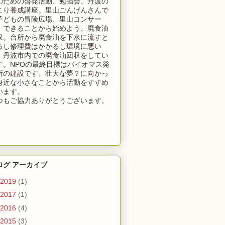
のための啓発活動、勉強会、丹波の
こり養成講座。里山ごんげんさんで
子どもの冒険広場、里山コンサー
。できることから始めよう、廃食油
収。台所から廃食油を下水に流すと
るし修理費はかかるし環境に悪い
！丹波市内での廃食油回収をしてい
す。NPOの最終目標はバイオマス発
所の建設です。壮大な夢？に向かっ
身近な小さなことから活動をすすめ
います。
つもご協力ありがとうございます。
ログ アーカイブ
2019
(1)
2017
(1)
2016
(4)
2015
(3)