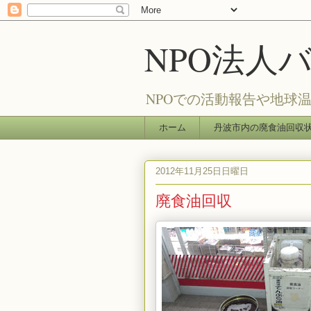
NPO法人
NPOでの活動報告や地球
ホーム
丹波市内の廃食油回収
2012年11月25日日曜日
廃食油回収