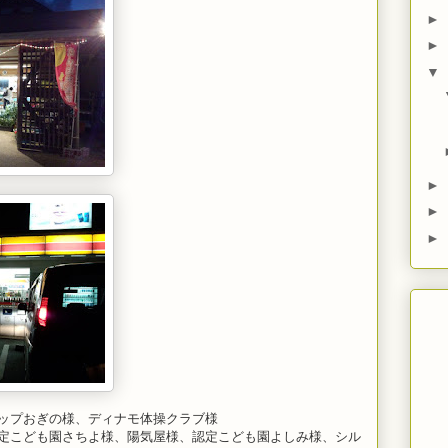
►
►
▼
►
►
►
ップおぎの様、ディナモ体操クラブ様
定こども園さちよ様、陽気屋様、認定こども園よしみ様、シル