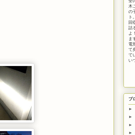
全
木
の
ト
回
詰
よ
ま
電
て
て
い
ブ
►
►
►
►