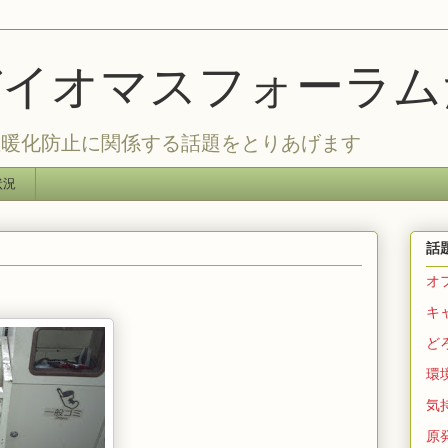
バイオマスフォーラ
温暖化防止に関係する話題をとりあげます
状況
話
オ
キ
ど
環
気持
原