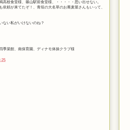
鳴高校食堂様、篠山駅前食堂様、・・・・・思い出せない。
も依頼が来てたぞ！、青垣の大名草のお蕎麦屋さんもいって、
いない私がいけないのね？
四季菜館、南保育園、ディナモ体操クラブ様
:25