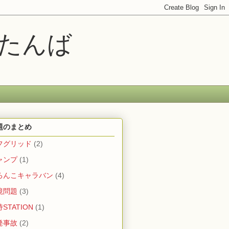
ムたんば
題のまとめ
フグリッド
(2)
ャンプ
(1)
ろんこキャラバン
(4)
境問題
(3)
STATION
(1)
発事故
(2)