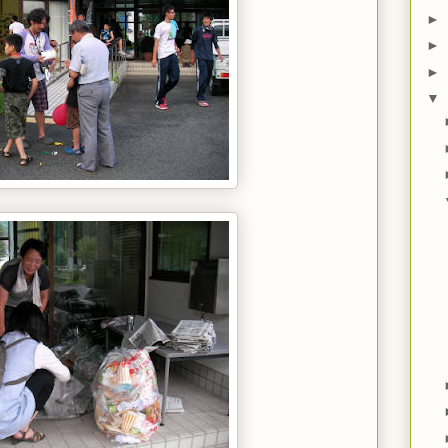
►
►
►
▼