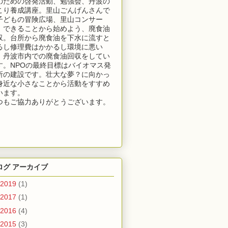
のための啓発活動、勉強会、丹波の
こり養成講座。里山ごんげんさんで
子どもの冒険広場、里山コンサー
。できることから始めよう、廃食油
収。台所から廃食油を下水に流すと
るし修理費はかかるし環境に悪い
！丹波市内での廃食油回収をしてい
す。NPOの最終目標はバイオマス発
所の建設です。壮大な夢？に向かっ
身近な小さなことから活動をすすめ
います。
つもご協力ありがとうございます。
ログ アーカイブ
2019
(1)
2017
(1)
2016
(4)
2015
(3)