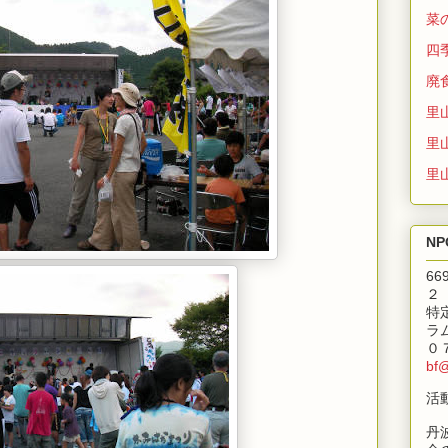
菜
四
廃
里
里
里
N
6
２
特
ラ
０
bf
活
丹