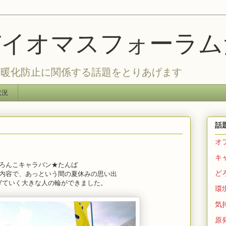
バイオマスフォーラ
温暖化防止に関係する話題をとりあげます
状況
話
オ
キ
ろんこキャラバン★たんば
ど
内容で、あっという間の夏休みの思い出
げていく大きな人の輪ができました。
環
気持
原