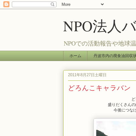
NPO法人
NPOでの活動報告や地球
ホーム
丹波市内の廃食油回収
2011年8月27日土曜日
どろんこキャラバン
ど
盛りだくさんの
今後につな