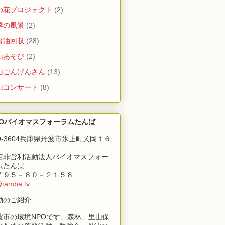
の花プロジェクト
(2)
季の風景
(2)
食油回収
(28)
山あそび
(2)
山ごんげんさん
(13)
山コンサート
(8)
POバイオマスフォーラムたんば
69-3604兵庫県丹波市氷上町犬岡１６
定非営利活動法人バイオマスフォー
ムたんば
７９５－８０－２１５８
@tamba.tv
動のご紹介
波市の環境NPOです、森林、里山保