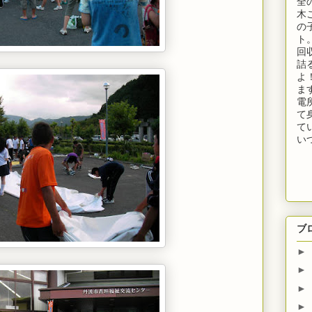
全
木
の
ト
回
詰
よ
ま
電
て
て
い
ブ
►
►
►
►